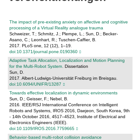
The impact of pre-existing anxiety on affective and cognitive
processing of a Virtual Reality analogue trauma
Schweizer, T.; Schmitz, J.; Plempe, L.; Sun, D.; Becker-
Asano, C.; Leonhart, R.; Tuschen-Caffier, B.
2017. PLoS one, 12 (12), 1–19.
doi:10.1371/journal.pone.0190360
Adaptive Task Allocation, Localization and Motion Planning
for the Multi-Robot System
. Dissertation
Sun, D.
2017. Albert-Ludwigs-Universität Freiburg im Breisgau.
doi:10.6094/UNIFR/13287
Towards effective localization in dynamic environments
Sun, D.; Geisser, F.; Nebel, B.
2016. IEEE/RSJ International Conference on Intelligent
Robots and Systems, IROS 2016, Daejeon, South Korea, 9th
- 14th October 2016, 4517–4523, Institute of Electrical and
Electronics Engineers (IEEE).
doi:10.1109/IROS.2016.7759665
Behavior-based multi-robot collision avoidance