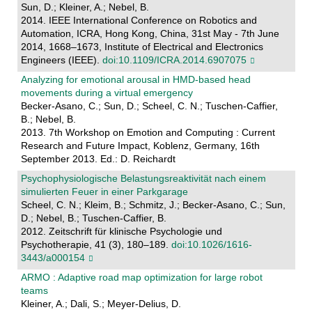
Sun, D.; Kleiner, A.; Nebel, B.
2014. IEEE International Conference on Robotics and
Automation, ICRA, Hong Kong, China, 31st May - 7th June
2014, 1668–1673, Institute of Electrical and Electronics
Engineers (IEEE).
doi:10.1109/ICRA.2014.6907075
Analyzing for emotional arousal in HMD-based head
movements during a virtual emergency
Becker-Asano, C.; Sun, D.; Scheel, C. N.; Tuschen-Caffier,
B.; Nebel, B.
2013. 7th Workshop on Emotion and Computing : Current
Research and Future Impact, Koblenz, Germany, 16th
September 2013. Ed.: D. Reichardt
Psychophysiologische Belastungsreaktivität nach einem
simulierten Feuer in einer Parkgarage
Scheel, C. N.; Kleim, B.; Schmitz, J.; Becker-Asano, C.; Sun,
D.; Nebel, B.; Tuschen-Caffier, B.
2012. Zeitschrift für klinische Psychologie und
Psychotherapie, 41 (3), 180–189.
doi:10.1026/1616-
3443/a000154
ARMO : Adaptive road map optimization for large robot
teams
Kleiner, A.; Dali, S.; Meyer-Delius, D.