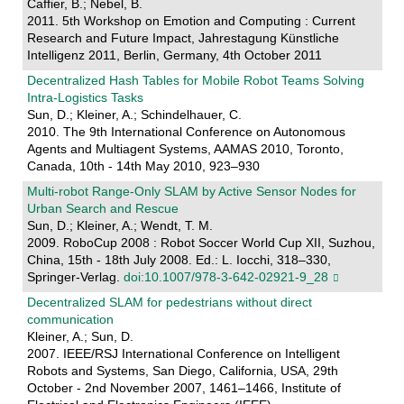
Caffier, B.; Nebel, B.
2011. 5th Workshop on Emotion and Computing : Current
Research and Future Impact, Jahrestagung Künstliche
Intelligenz 2011, Berlin, Germany, 4th October 2011
Decentralized Hash Tables for Mobile Robot Teams Solving
Intra-Logistics Tasks
Sun, D.; Kleiner, A.; Schindelhauer, C.
2010. The 9th International Conference on Autonomous
Agents and Multiagent Systems, AAMAS 2010, Toronto,
Canada, 10th - 14th May 2010, 923–930
Multi-robot Range-Only SLAM by Active Sensor Nodes for
Urban Search and Rescue
Sun, D.; Kleiner, A.; Wendt, T. M.
2009. RoboCup 2008 : Robot Soccer World Cup XII, Suzhou,
China, 15th - 18th July 2008. Ed.: L. Iocchi, 318–330,
Springer-Verlag.
doi:10.1007/978-3-642-02921-9_28
Decentralized SLAM for pedestrians without direct
communication
Kleiner, A.; Sun, D.
2007. IEEE/RSJ International Conference on Intelligent
Robots and Systems, San Diego, California, USA, 29th
October - 2nd November 2007, 1461–1466, Institute of