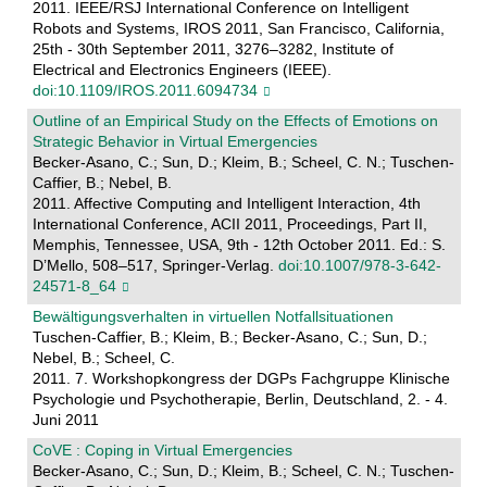
2011. IEEE/RSJ International Conference on Intelligent
Robots and Systems, IROS 2011, San Francisco, California,
25th - 30th September 2011, 3276–3282, Institute of
Electrical and Electronics Engineers (IEEE).
doi:10.1109/IROS.2011.6094734
Outline of an Empirical Study on the Effects of Emotions on
Strategic Behavior in Virtual Emergencies
Becker-Asano, C.; Sun, D.; Kleim, B.; Scheel, C. N.; Tuschen-
Caffier, B.; Nebel, B.
2011. Affective Computing and Intelligent Interaction, 4th
International Conference, ACII 2011, Proceedings, Part II,
Memphis, Tennessee, USA, 9th - 12th October 2011. Ed.: S.
D’Mello, 508–517, Springer-Verlag.
doi:10.1007/978-3-642-
24571-8_64
Bewältigungsverhalten in virtuellen Notfallsituationen
Tuschen-Caffier, B.; Kleim, B.; Becker-Asano, C.; Sun, D.;
Nebel, B.; Scheel, C.
2011. 7. Workshopkongress der DGPs Fachgruppe Klinische
Psychologie und Psychotherapie, Berlin, Deutschland, 2. - 4.
Juni 2011
CoVE : Coping in Virtual Emergencies
Becker-Asano, C.; Sun, D.; Kleim, B.; Scheel, C. N.; Tuschen-