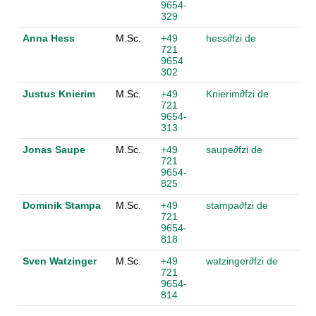
9654-
329
Anna Hess
M.Sc.
+49
hess
∂
fzi de
721
9654
302
Justus Knierim
M.Sc.
+49
Knierim
∂
fzi de
721
9654-
313
Jonas Saupe
M.Sc.
+49
saupe
∂
fzi de
721
9654-
825
Dominik Stampa
M.Sc.
+49
stampa
∂
fzi de
721
9654-
818
Sven Watzinger
M.Sc.
+49
watzinger
∂
fzi de
721
9654-
814