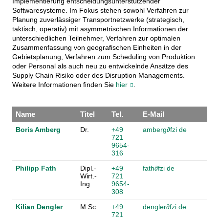
Implementierung entscheidungsunterstützender
Softwaresysteme. Im Fokus stehen sowohl Verfahren zur
Planung zuverlässiger Transportnetzwerke (strategisch,
taktisch, operativ) mit asymmetrischen Informationen der
unterschiedlichen Teilnehmer, Verfahren zur optimalen
Zusammenfassung von geografischen Einheiten in der
Gebietsplanung, Verfahren zum Scheduling von Produktion
oder Personal als auch neu zu entwickelnde Ansätze des
Supply Chain Risiko oder des Disruption Managements.
Weitere Informationen finden Sie
hier
.
Name
Titel
Tel.
E-Mail
Boris Amberg
Dr.
+49
amberg
∂
fzi de
721
9654-
316
Philipp Fath
Dipl.-
+49
fath
∂
fzi de
Wirt.-
721
Ing
9654-
308
Kilian Dengler
M.Sc.
+49
dengler
∂
fzi de
721