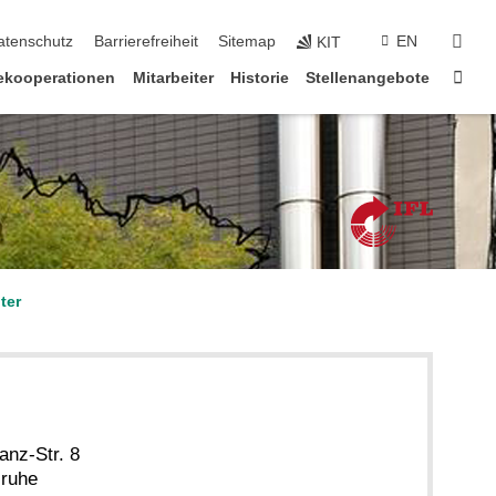
suc
atenschutz
Barrierefreiheit
Sitemap
EN
KIT
Star
iekooperationen
Mitarbeiter
Historie
Stellenangebote
ter
anz-Str. 8
sruhe