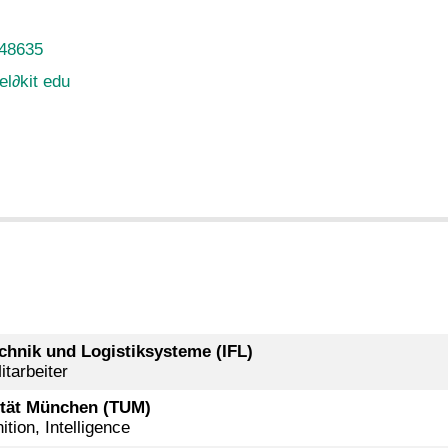
-48635
el
∂
kit edu
echnik und Logistiksysteme (IFL)
tarbeiter
ität München (TUM)
tion, Intelligence