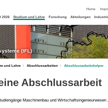
Navigation üb
Home
Impr
 2026
Studium und Lehre
Forschung
Abteilungen
Industr
ksysteme (IFL)
um und Lehre
Abschlussarbeiten
Abschlussarbeitshelper
eine Abschlussarbeit
Studiengänge Maschinenbau und Wirtschaftsingenieurwesen „ze