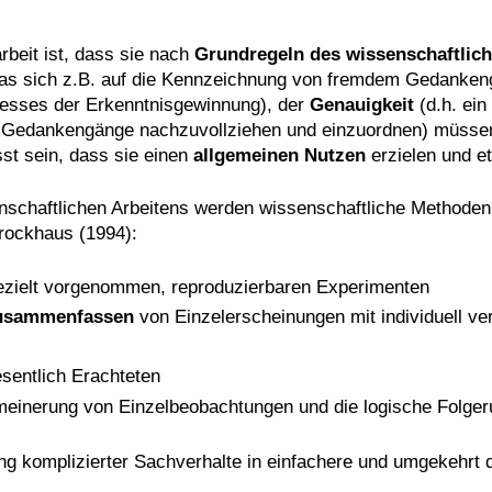
rbeit ist, dass sie nach
Grundregeln des wissenschaftlic
was sich z.B. auf die Kennzeichnung von fremdem Gedankengu
ozesses der Erkenntnisgewinnung), der
Genauigkeit
(d.h. ei
, Gedankengänge nachzuvollziehen und einzuordnen) müssen
sst sein, dass sie einen
allgemeinen Nutzen
erzielen und 
schaftlichen Arbeitens werden wissenschaftliche Methoden 
rockhaus (1994):
ezielt vorgenommen, reproduzierbaren Experimenten
 Zusammenfassen
von Einzelerscheinungen mit individuell 
sentlich Erachteten
gemeinerung von Einzelbeobachtungen und die logische Folge
rung komplizierter Sachverhalte in einfachere und umgekeh