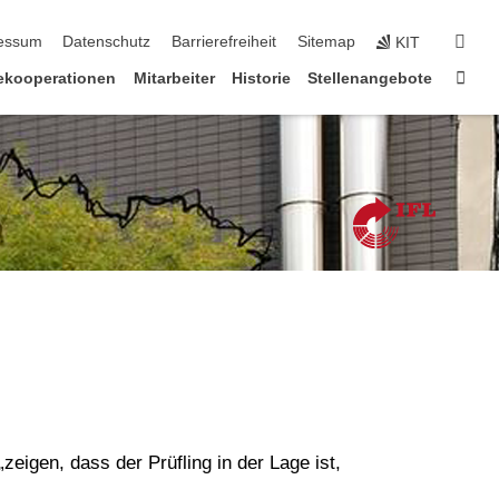
erspringen
suc
essum
Datenschutz
Barrierefreiheit
Sitemap
KIT
Star
iekooperationen
Mitarbeiter
Historie
Stellenangebote
igen, dass der Prüfling in der Lage ist,