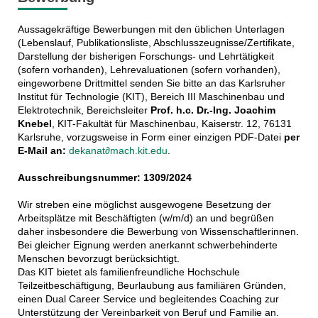
Aussagekräftige Bewerbungen mit den üblichen Unterlagen
(Lebenslauf, Publikationsliste, Abschlusszeugnisse/Zertifikate,
Darstellung der bisherigen Forschungs- und Lehrtätigkeit
(sofern vorhanden), Lehrevaluationen (sofern vorhanden),
eingeworbene Drittmittel senden Sie bitte an das Karlsruher
Institut für Technologie (KIT), Bereich III Maschinenbau und
Elektrotechnik, Bereichsleiter
Prof. h.c. Dr.-Ing. Joachim
Knebel
, KIT-Fakultät für Maschinenbau, Kaiserstr. 12, 76131
Karlsruhe, vorzugsweise in Form einer einzigen PDF-Datei
per
E-Mail an:
dekanat∂mach.kit.edu
.
Ausschreibungsnummer: 1309/2024
Wir streben eine möglichst ausgewogene Besetzung der
Arbeitsplätze mit Beschäftigten (w/m/d) an und begrüßen
daher insbesondere die Bewerbung von Wissenschaftlerinnen.
Bei gleicher Eignung werden anerkannt schwerbehinderte
Menschen bevorzugt berücksichtigt.
Das KIT bietet als familienfreundliche Hochschule
Teilzeitbeschäftigung, Beurlaubung aus familiären Gründen,
einen Dual Career Service und begleitendes Coaching zur
Unterstützung der Vereinbarkeit von Beruf und Familie an.