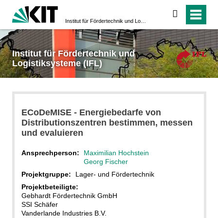
suchen
Institut für Fördertechnik und Logistiksysteme (IFL)
Institut für Fördertechnik und
Logistiksysteme (IFL)
ECoDeMISE - Energiebedarfe von
Distributionszentren bestimmen, messen
und evaluieren
Ansprechperson:
Maximilian Hochstein
Georg Fischer
Projektgruppe:
Lager- und Fördertechnik
Projektbeteiligte:
Gebhardt Fördertechnik GmbH
SSI Schäfer
Vanderlande Industries B.V.